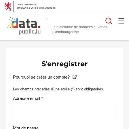
Reche
La plateforme de données ouvertes
S'enregistrer
Pourquoi se créer un compte?
Les champs précédés d'une étoile (
*
) sont obligatoires.
Adresse email
Mot de passe