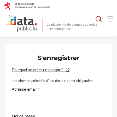
Reche
La plateforme de données ouvertes
S'enregistrer
Pourquoi se créer un compte?
Les champs précédés d'une étoile (
*
) sont obligatoires.
Adresse email
Mot de passe