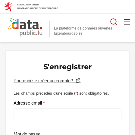
Reche
La plateforme de données ouvertes
S'enregistrer
Pourquoi se créer un compte?
Les champs précédés d'une étoile (
*
) sont obligatoires.
Adresse email
Mot de passe