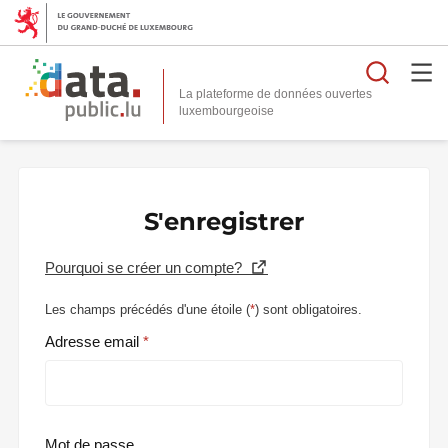
Reche
La plateforme de données ouvertes
S'enregistrer
Pourquoi se créer un compte?
Les champs précédés d'une étoile (
*
) sont obligatoires.
Adresse email
Mot de passe