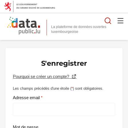
Reche
La plateforme de données ouvertes
S'enregistrer
Pourquoi se créer un compte?
Les champs précédés d'une étoile (
*
) sont obligatoires.
Adresse email
Mot de passe