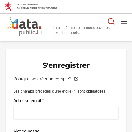
Reche
La plateforme de données ouvertes
S'enregistrer
Pourquoi se créer un compte?
Les champs précédés d'une étoile (
*
) sont obligatoires.
Adresse email
Mot de passe