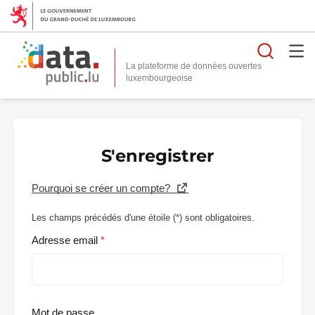
Reche
La plateforme de données ouvertes
S'enregistrer
Pourquoi se créer un compte?
Les champs précédés d'une étoile (
*
) sont obligatoires.
Adresse email
Mot de passe