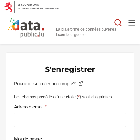
Reche
La plateforme de données ouvertes
S'enregistrer
Pourquoi se créer un compte?
Les champs précédés d'une étoile (
*
) sont obligatoires.
Adresse email
Mot de passe