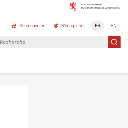
Se connecter
S'enregistrer
FR
EN
chercher des données
Re