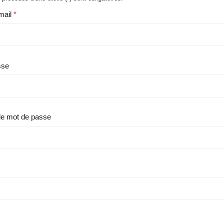
mail
sse
le mot de passe