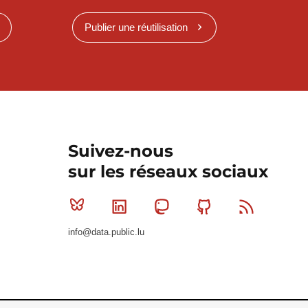
Publier une réutilisation
Suivez-nous
sur les réseaux sociaux
Bluesky
Linkedin
Mastodon
Github
RSS
info@data.public.lu