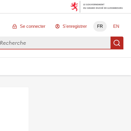
Se connecter
S'enregistrer
FR
EN
chercher des données
Re