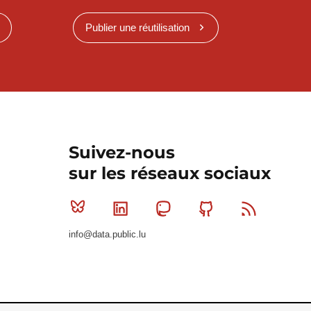
Publier une réutilisation
Suivez-nous
sur les réseaux sociaux
Bluesky
Linkedin
Mastodon
Github
RSS
info@data.public.lu