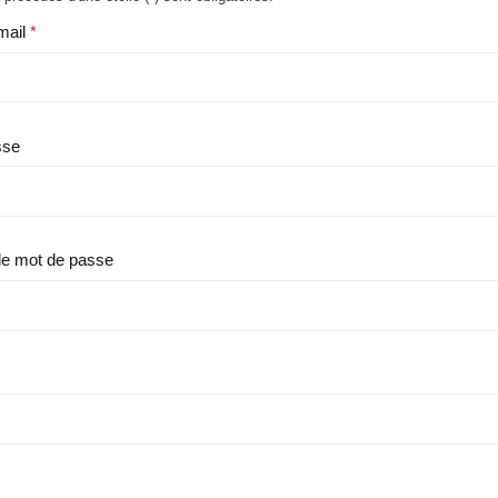
mail
sse
le mot de passe