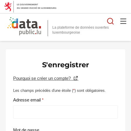
Reche
La plateforme de données ouvertes
S'enregistrer
Pourquoi se créer un compte?
Les champs précédés d'une étoile (
*
) sont obligatoires.
Adresse email
Mot de passe