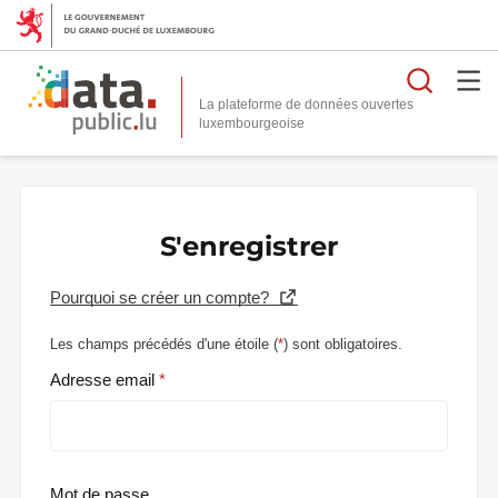
Reche
La plateforme de données ouvertes
S'enregistrer
Pourquoi se créer un compte?
Les champs précédés d'une étoile (
*
) sont obligatoires.
Adresse email
Mot de passe