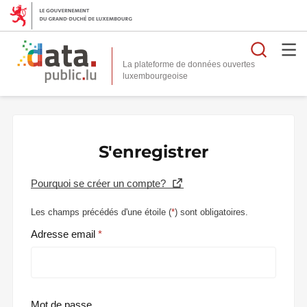
Reche
La plateforme de données ouvertes
S'enregistrer
Pourquoi se créer un compte?
Les champs précédés d'une étoile (
*
) sont obligatoires.
Adresse email
Mot de passe