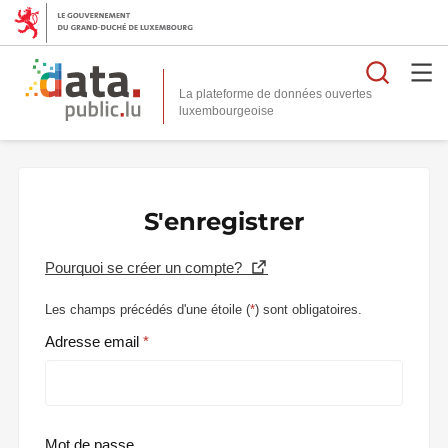
Reche
La plateforme de données ouvertes
S'enregistrer
Pourquoi se créer un compte?
Les champs précédés d'une étoile (
*
) sont obligatoires.
Adresse email
Mot de passe