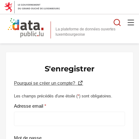
Reche
La plateforme de données ouvertes
S'enregistrer
Pourquoi se créer un compte?
Les champs précédés d'une étoile (
*
) sont obligatoires.
Adresse email
Mot de passe