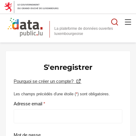
Reche
La plateforme de données ouvertes
S'enregistrer
Pourquoi se créer un compte?
Les champs précédés d'une étoile (
*
) sont obligatoires.
Adresse email
Mot de passe