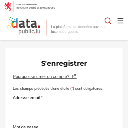
Reche
La plateforme de données ouvertes
S'enregistrer
Pourquoi se créer un compte?
Les champs précédés d'une étoile (
*
) sont obligatoires.
Adresse email
Mot de passe