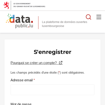
Reche
La plateforme de données ouvertes
S'enregistrer
Pourquoi se créer un compte?
Les champs précédés d'une étoile (
*
) sont obligatoires.
Adresse email
Mot de passe