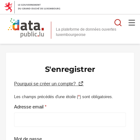
Reche
La plateforme de données ouvertes
S'enregistrer
Pourquoi se créer un compte?
Les champs précédés d'une étoile (
*
) sont obligatoires.
Adresse email
Mot de passe