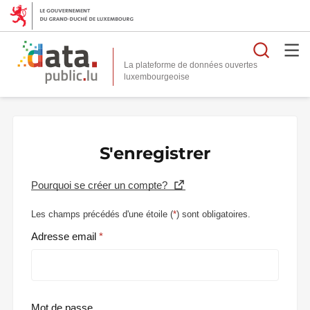
Reche
La plateforme de données ouvertes
S'enregistrer
Pourquoi se créer un compte?
Les champs précédés d'une étoile (
*
) sont obligatoires.
Adresse email
Mot de passe