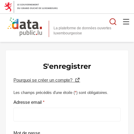
Reche
La plateforme de données ouvertes
S'enregistrer
Pourquoi se créer un compte?
Les champs précédés d'une étoile (
*
) sont obligatoires.
Adresse email
Mot de passe