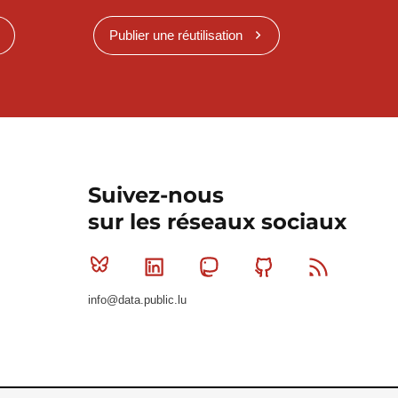
Publier une réutilisation
Suivez-nous
sur les réseaux sociaux
Bluesky
Linkedin
Mastodon
Github
RSS
info@data.public.lu