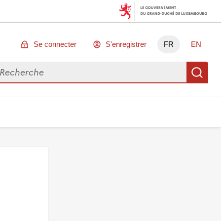
Se connecter
S'enregistrer
FR
EN
chercher des données
Re