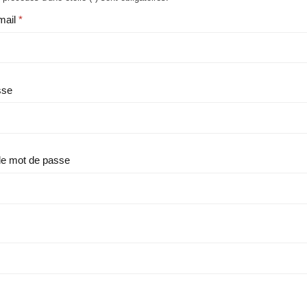
mail
sse
le mot de passe