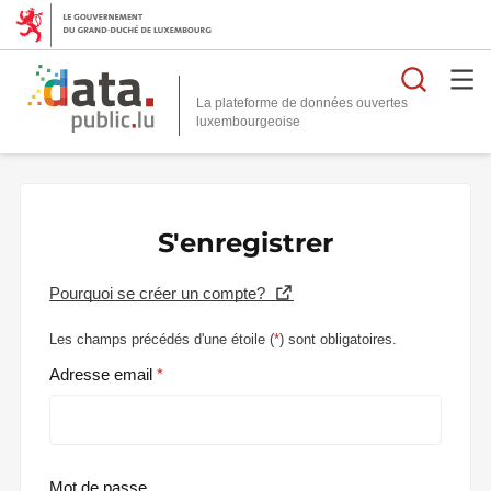
Reche
La plateforme de données ouvertes
S'enregistrer
Pourquoi se créer un compte?
Les champs précédés d'une étoile (
*
) sont obligatoires.
Adresse email
Mot de passe