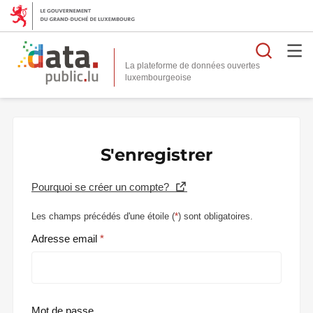
Reche
La plateforme de données ouvertes
S'enregistrer
Pourquoi se créer un compte?
Les champs précédés d'une étoile (
*
) sont obligatoires.
Adresse email
Mot de passe