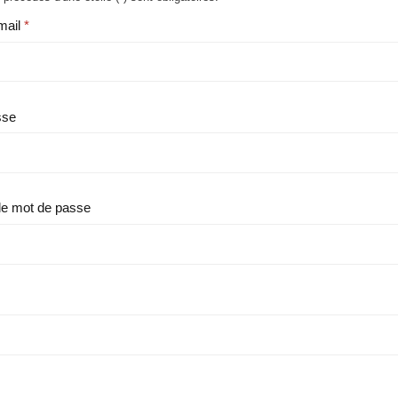
mail
sse
le mot de passe