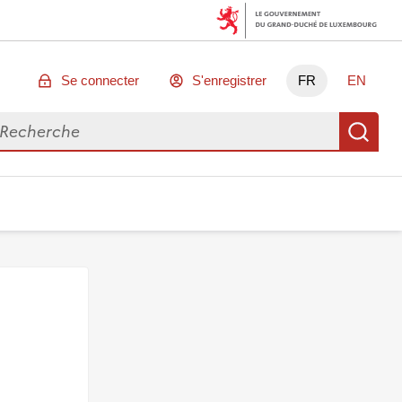
Se connecter
S'enregistrer
FR
EN
chercher des données
Re