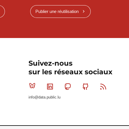
Publier une réutilisation
Suivez-nous
sur les réseaux sociaux
Bluesky
Linkedin
Mastodon
Github
RSS
info@data.public.lu