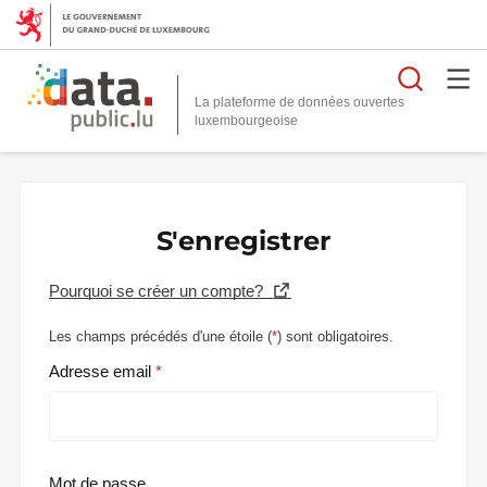
Reche
La plateforme de données ouvertes
S'enregistrer
Pourquoi se créer un compte?
Les champs précédés d'une étoile (
*
) sont obligatoires.
Adresse email
Mot de passe