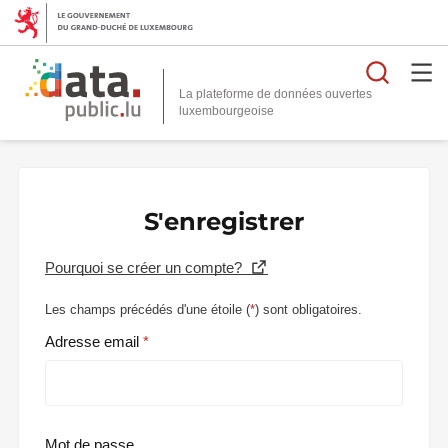
Reche
La plateforme de données ouvertes
S'enregistrer
Pourquoi se créer un compte?
Les champs précédés d'une étoile (
*
) sont obligatoires.
Adresse email
Mot de passe