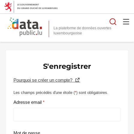
Reche
La plateforme de données ouvertes
S'enregistrer
Pourquoi se créer un compte?
Les champs précédés d'une étoile (
*
) sont obligatoires.
Adresse email
Mot de passe