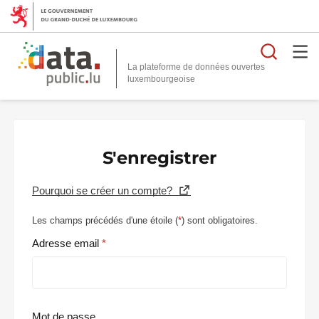
Reche
La plateforme de données ouvertes
S'enregistrer
Pourquoi se créer un compte?
Les champs précédés d'une étoile (
*
) sont obligatoires.
Adresse email
Mot de passe