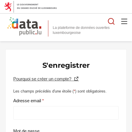
Reche
La plateforme de données ouvertes
S'enregistrer
Pourquoi se créer un compte?
Les champs précédés d'une étoile (
*
) sont obligatoires.
Adresse email
Mot de passe