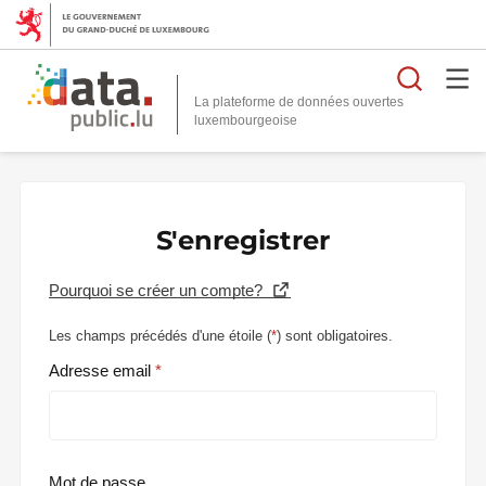
Reche
La plateforme de données ouvertes
S'enregistrer
Pourquoi se créer un compte?
Les champs précédés d'une étoile (
*
) sont obligatoires.
Adresse email
Mot de passe