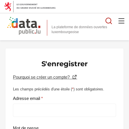
Reche
La plateforme de données ouvertes
S'enregistrer
Pourquoi se créer un compte?
Les champs précédés d'une étoile (
*
) sont obligatoires.
Adresse email
Mot de passe