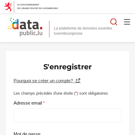
Reche
La plateforme de données ouvertes
S'enregistrer
Pourquoi se créer un compte?
Les champs précédés d'une étoile (
*
) sont obligatoires.
Adresse email
Mot de passe