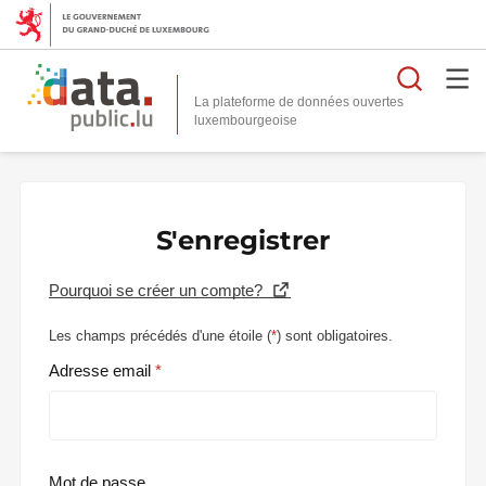
Reche
La plateforme de données ouvertes
S'enregistrer
Pourquoi se créer un compte?
Les champs précédés d'une étoile (
*
) sont obligatoires.
Adresse email
Mot de passe