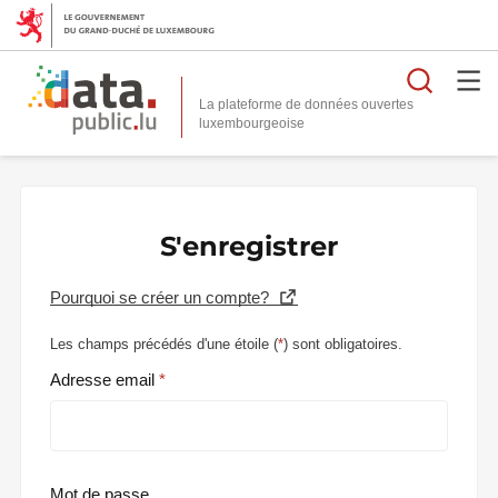
Reche
La plateforme de données ouvertes
S'enregistrer
Pourquoi se créer un compte?
Les champs précédés d'une étoile (
*
) sont obligatoires.
Adresse email
Mot de passe