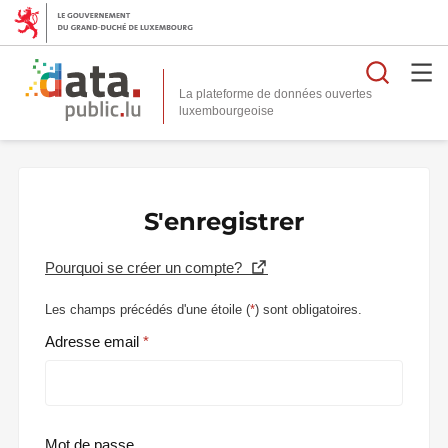
Reche
La plateforme de données ouvertes
S'enregistrer
Pourquoi se créer un compte?
Les champs précédés d'une étoile (
*
) sont obligatoires.
Adresse email
Mot de passe