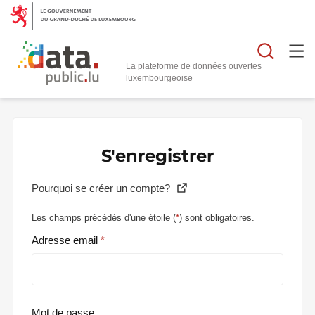
Reche
La plateforme de données ouvertes
S'enregistrer
Pourquoi se créer un compte?
Les champs précédés d'une étoile (
*
) sont obligatoires.
Adresse email
Mot de passe