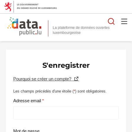
Reche
La plateforme de données ouvertes
S'enregistrer
Pourquoi se créer un compte?
Les champs précédés d'une étoile (
*
) sont obligatoires.
Adresse email
Mot de passe