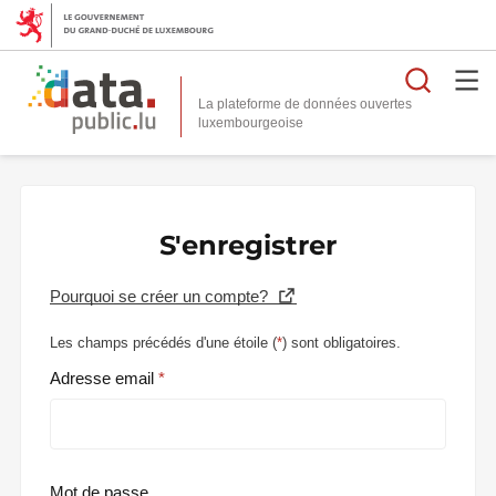
Reche
La plateforme de données ouvertes
S'enregistrer
Pourquoi se créer un compte?
Les champs précédés d'une étoile (
*
) sont obligatoires.
Adresse email
Mot de passe