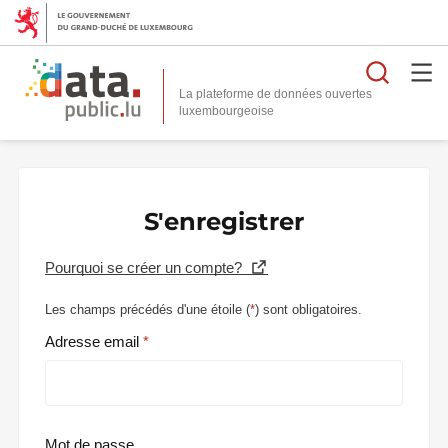
Reche
La plateforme de données ouvertes
S'enregistrer
Pourquoi se créer un compte?
Les champs précédés d'une étoile (
*
) sont obligatoires.
Adresse email
Mot de passe