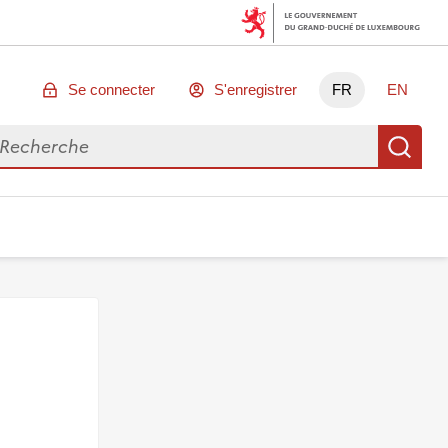
Se connecter
S'enregistrer
FR
EN
chercher des données
Re