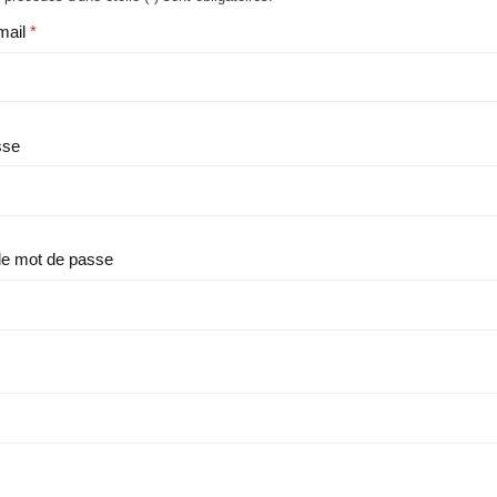
mail
sse
le mot de passe