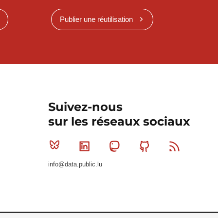
Publier une réutilisation
Suivez-nous
sur les réseaux sociaux
Bluesky
Linkedin
Mastodon
Github
RSS
info@data.public.lu