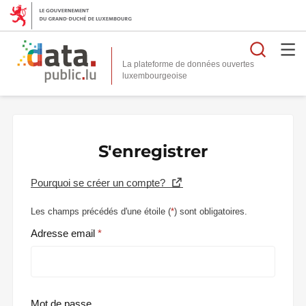
Reche
La plateforme de données ouvertes
S'enregistrer
Pourquoi se créer un compte?
Les champs précédés d'une étoile (
*
) sont obligatoires.
Adresse email
Mot de passe