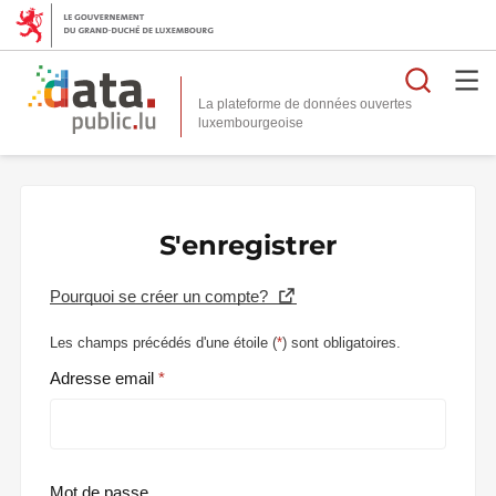
Reche
La plateforme de données ouvertes
S'enregistrer
Pourquoi se créer un compte?
Les champs précédés d'une étoile (
*
) sont obligatoires.
Adresse email
Mot de passe