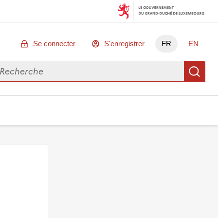
Se connecter
S'enregistrer
FR
EN
chercher des données
Re