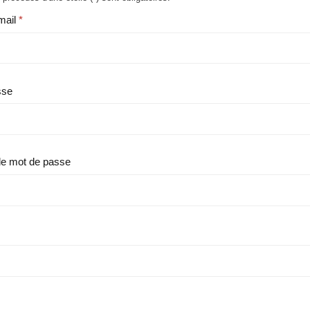
mail
sse
le mot de passe