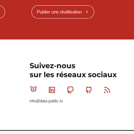
Publier une réutilisation
Suivez-nous
sur les réseaux sociaux
Bluesky
Linkedin
Mastodon
Github
RSS
info@data.public.lu