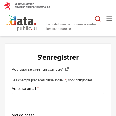
Reche
La plateforme de données ouvertes
S'enregistrer
Pourquoi se créer un compte?
Les champs précédés d'une étoile (
*
) sont obligatoires.
Adresse email
Mot de passe