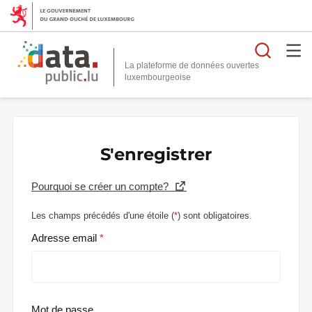
Reche
La plateforme de données ouvertes
S'enregistrer
Pourquoi se créer un compte?
Les champs précédés d'une étoile (
*
) sont obligatoires.
Adresse email
Mot de passe