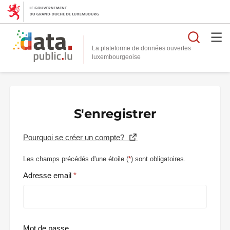
Reche
La plateforme de données ouvertes
S'enregistrer
Pourquoi se créer un compte?
Les champs précédés d'une étoile (
*
) sont obligatoires.
Adresse email
Mot de passe