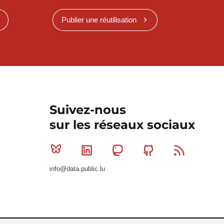
Publier une réutilisation
Suivez-nous
sur les réseaux sociaux
Bluesky
Linkedin
Mastodon
Github
RSS
info@data.public.lu