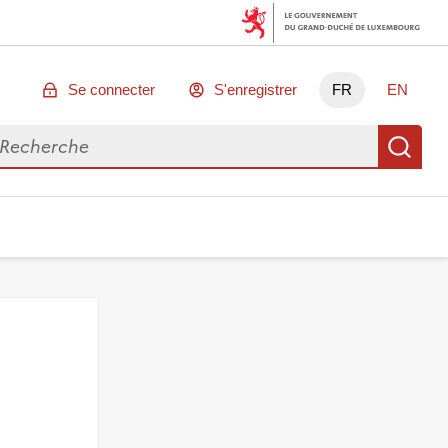
Se connecter
S'enregistrer
FR
EN
chercher des données
Re