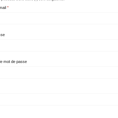
mail
sse
le mot de passe