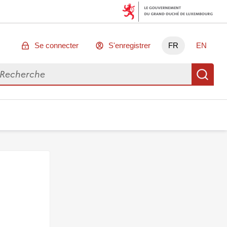
Se connecter
S'enregistrer
FR
EN
chercher des données
Re