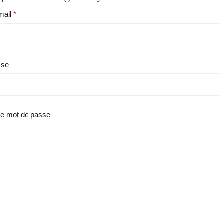
mail
sse
le mot de passe