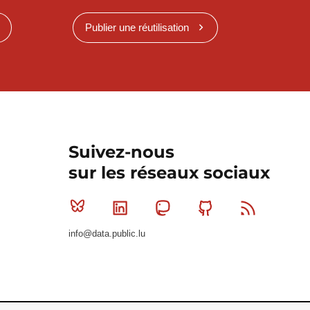
Publier une réutilisation
Suivez-nous
sur les réseaux sociaux
Bluesky
Linkedin
Mastodon
Github
RSS
info@data.public.lu