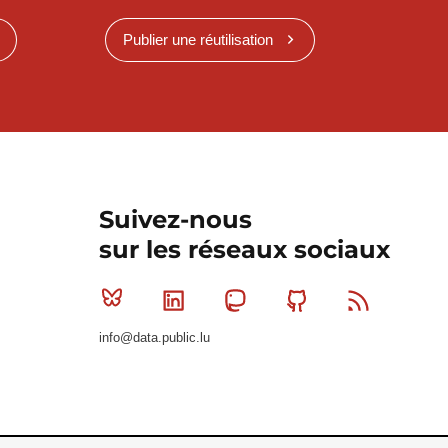
Publier une réutilisation
Suivez-nous
sur les réseaux sociaux
Bluesky
Linkedin
Mastodon
Github
RSS
info@data.public.lu