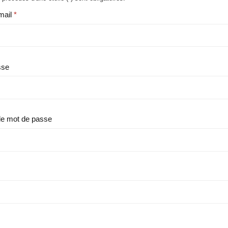
mail
sse
le mot de passe