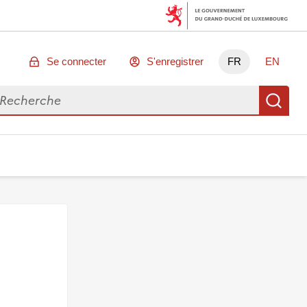
Se connecter
S'enregistrer
FR
EN
chercher des données
Re